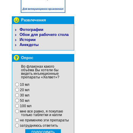
Развлечения
Фотографии
Обои для рабочего стола
Истории
Анекдоты
Опрос
Во флаконах какого
объёма Вы хотели бы
видеть инъекционные
препараты «Хелвет»?
10 мл
20 мл
30 мл
50 мл
100 мл
мне все равно, я покупаю
только таблетки и капли
не применяю эти препараты
затрудняюсь ответить