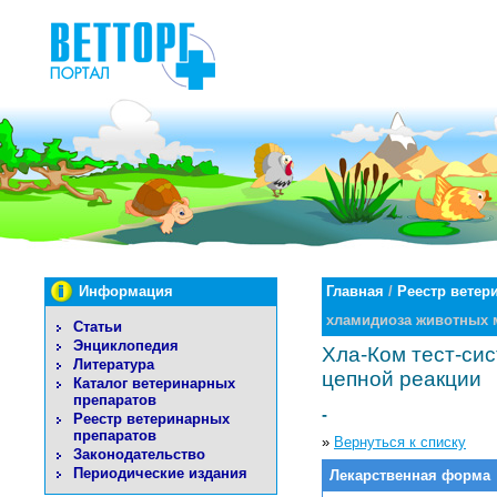
Информация
Главная
/
Реестр ветер
хламидиоза животных 
Статьи
Энциклопедия
Хла-Ком тест-си
Литература
цепной реакции
Каталог ветеринарных
препаратов
-
Реестр ветеринарных
препаратов
»
Вернуться к списку
Законодательство
Периодические издания
Лекарственная форма