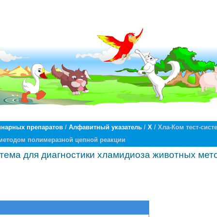
инарных препаратов
/
Алфавитный указатель
/
Х
/ Хла-Ком тест-сист
методом полимеразной цепной реакции
стема для диагностики хламидиоза животных ме