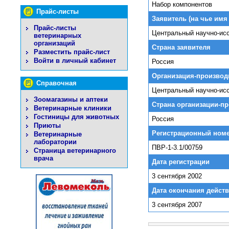
Набор компонентов
Прайс-листы
Заявитель (на чье имя
Прайс-листы
Центральный научно-ис
ветеринарных
организаций
Страна заявителя
Разместить прайс-лист
Войти в личный кабинет
Россия
Организация-производ
Справочная
Центральный научно-ис
Зоомагазины и аптеки
Страна организации-п
Ветеринарные клиники
Гостиницы для животных
Россия
Приюты
Регистрационный ном
Ветеринарные
лаборатории
ПВР-1-3.1/00759
Страница ветеринарного
врача
Дата регистрации
3 сентября 2002
Дата окончания действ
3 сентября 2007