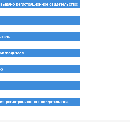
 выдано регистрационное свидетельство)
итель
роизводителя
ер
ия регистрационного свидетельства