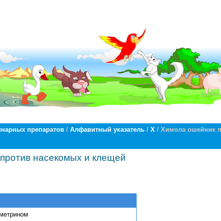
инарных препаратов
/
Алфавитный указатель
/
Х
/ Химола ошейник 
против насекомых и клещей
рметрином