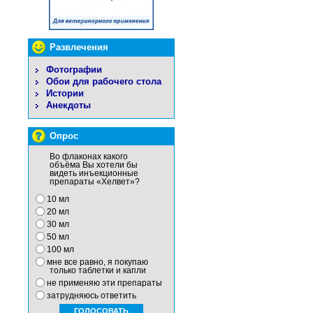
Развлечения
Фотографии
Обои для рабочего стола
Истории
Анекдоты
Опрос
Во флаконах какого
объёма Вы хотели бы
видеть инъекционные
препараты «Хелвет»?
10 мл
20 мл
30 мл
50 мл
100 мл
мне все равно, я покупаю
только таблетки и капли
не применяю эти препараты
затрудняюсь ответить