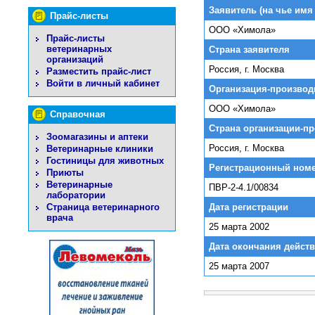
Заявитель (на чье имя
Прайс-листы
ООО «Химола»
Прайс-листы
ветеринарных
Страна заявителя
организаций
Россия, г. Москва
Разместить прайс-лист
Войти в личный кабинет
Организация-производ
ООО «Химола»
Справочная
Страна организации-п
Зоомагазины и аптеки
Россия, г. Москва
Ветеринарные клиники
Гостиницы для животных
Регистрационный ном
Приюты
Ветеринарные
ПВР-2-4.1/00834
лаборатории
Дата регистрации
Страница ветеринарного
врача
25 марта 2002
Дата окончания действ
25 марта 2007