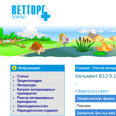
Информация
Главная
/
Реестр ветер
Хельмвит В12 0,
Статьи
Энциклопедия
-
Литература
Каталог ветеринарных
»
Вернуться к списку
препаратов
Реестр ветеринарных
Лекарственная форма
препаратов
Порошок
Законодательство
Периодические издания
Заявитель (на чье имя