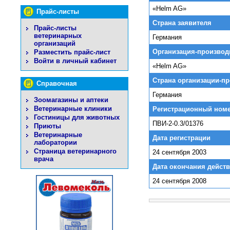
«Helm AG»
Прайс-листы
Страна заявителя
Прайс-листы
ветеринарных
Германия
организаций
Организация-производ
Разместить прайс-лист
Войти в личный кабинет
«Helm AG»
Страна организации-п
Справочная
Германия
Зоомагазины и аптеки
Ветеринарные клиники
Регистрационный ном
Гостиницы для животных
ПВИ-2-0.3/01376
Приюты
Ветеринарные
Дата регистрации
лаборатории
Страница ветеринарного
24 сентября 2003
врача
Дата окончания действ
24 сентября 2008