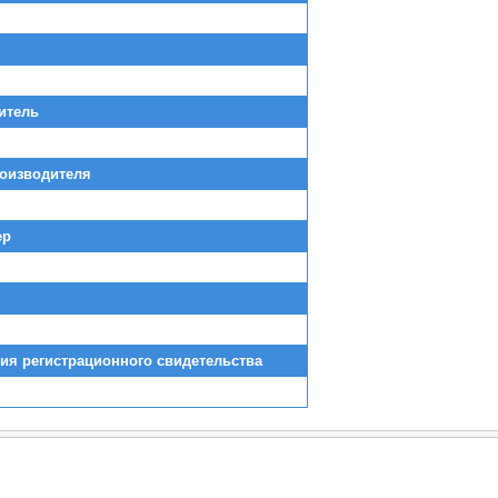
итель
роизводителя
ер
ия регистрационного свидетельства