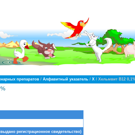
инарных препаратов
/
Алфавитный указатель
/
Х
/ Хельмвит В12 0,1
1%
 выдано регистрационное свидетельство)