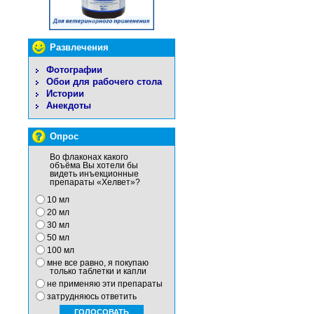
Развлечения
Фотографии
Обои для рабочего стола
Истории
Анекдоты
Опрос
Во флаконах какого
объёма Вы хотели бы
видеть инъекционные
препараты «Хелвет»?
10 мл
20 мл
30 мл
50 мл
100 мл
мне все равно, я покупаю
только таблетки и капли
не применяю эти препараты
затрудняюсь ответить