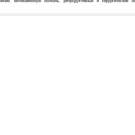
ение, мочекаменную болезнь, репродуктивные и хирургические о