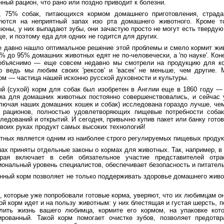
ный рацион, что рано или поздно приводит к болезни.
, 75% собак, питающихся кормом домашнего приготовления, страда
ются на неприятный запах изо рта домашнего животного. Кроме то
юны, у них выпадают зубы, они зачастую просто не могут есть твердую
е, и поэтому еда для одних не годится для других.
е давно нашло оптимальное решение этой проблемы и смело кормит ж
% до 95% домашних животных едят не по-человечески, а 'по науке'. Кон
бъяснимо — еще совсем недавно мы смотрели на продукцию для ко
о ведь мы любим своих 'рексов' и 'васек' не меньше, чем другие.
ом — частица нашей исконно русской духовности и культуры.
й (сухой) корм для собак был изобретен в Англии еще в 1860 году —
рма для домашних животных постоянно совершенствовались, и сейчас 
лючая наших домашних кошек и собак) исследована гораздо лучше, чем
х рационов, полностью удовлетворяющих пищевые потребности собак
ледований и открытий. И сегодня, привычно купив пакет или банку гото
своих руках продукт самых высоких технологий!
ных является одним из наиболее строго регулируемых пищевых продук
нах приняты отдельные законы о кормах для животных. Так, например, 
орая включает в себя обязательное участие представителей отр
ональный уровень специалистов, обеспечивает безопасность и питатель
ный корм позволяет не только поддерживать здоровье домашнего живот
 которые уже попробовали готовые корма, уверяют, что их любимцам он
кой корм идет и на пользу животным: у них блестящая и густая шерсть, 
лить жизнь вашего любимца, кормите его кормом, на упаковке кот
рованный. Такой корм помогает очистке зубов, позволяет предотвр