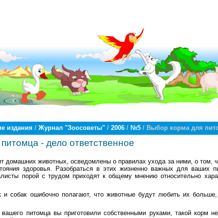
е издания
/
Журнал "Зоосоветы"
/
2006
/
№5
/ Выбор корма для пито
питомца - дело ответственное
ит домашних животных, осведомлены о правилах ухода за ними, о том, ч
стояния здоровья. Разобраться в этих жизненно важных для ваших п
листы порой с трудом приходят к общему мнению относительно хара
 и собак ошибочно полагают, что животные будут любить их больше,
вашего питомца вы приготовили собственными руками, такой корм не