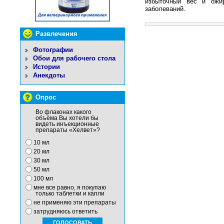
избыточный вес и ожир
заболеваний.
Развлечения
Фотографии
Обои для рабочего стола
Истории
Анекдоты
Опрос
Во флаконах какого
объёма Вы хотели бы
видеть инъекционные
препараты «Хелвет»?
10 мл
20 мл
30 мл
50 мл
100 мл
мне все равно, я покупаю
только таблетки и капли
не применяю эти препараты
затрудняюсь ответить