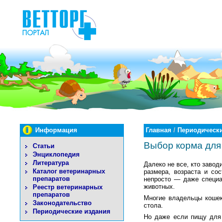
Информация
Главная
/
Периодически
Выбор корма для 
Статьи
Энциклопедия
Литература
Далеко не все, кто завод
Каталог ветеринарных
размера, возраста и со
препаратов
непросто — даже специа
животных.
Реестр ветеринарных
препаратов
Многие владельцы кошек
Законодательство
стола.
Периодические издания
Но даже если пищу для 