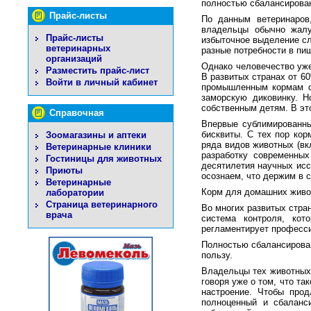
полностью сбалансирован
Прайс-листы
По данным ветеринаров
владельцы обычно жалу
Прайс-листы
избыточное выделение сл
ветеринарных
разные потребности в пищ
организаций
Однако человечество уж
Разместить прайс-лист
В развитых странах от 60
Войти в личный кабинет
промышленным кормам о
заморскую диковинку. Н
собственным детям. В эт
Справочная
Впервые сублимированны
бисквиты. С тех пор ко
Зоомагазины и аптеки
ряда видов животных (вк
Ветеринарные клиники
разработку современны
Гостиницы для животных
десятилетия научных исс
Приюты
осознаем, что держим в 
Ветеринарные
Корм для домашних живот
лаборатории
Страница ветеринарного
Во многих развитых стра
врача
система контроля, кот
регламентирует професси
Полностью сбалансирован
пользу.
Владельцы тех животных,
говоря уже о том, что та
настроение. Чтобы прод
полноценный и сбаланси