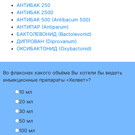
АНТИБАК 250
АНТИБАК 2500
АНТИБАК 500 (Antibacum 500)
АНТИПАР (Antiparum)
БАКТОЛЕВОНИД (Bactolevonid)
ДИПРОВАН (Diprovanum)
ОКСИБАКТОНИД (Oxybactonid)
Во флаконах какого объёма Вы хотели бы видеть
инъекционные препараты «Хелвет»?
10 мл
20 мл
30 мл
50 мл
100 мл