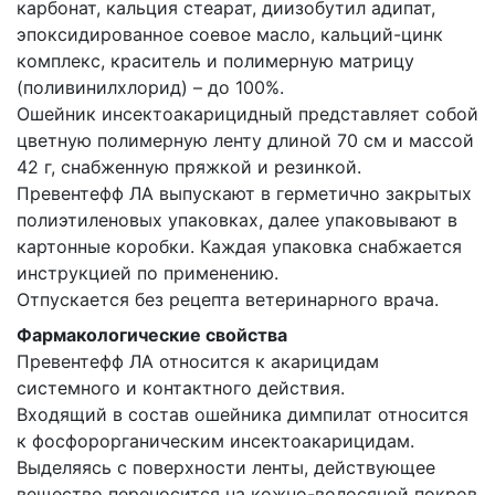
карбонат, кальция стеарат, диизобутил адипат,
эпоксидированное соевое масло, кальций-цинк
комплекс, краситель и полимерную матрицу
(поливинилхлорид) – до 100%.
Ошейник инсектоакарицидный представляет собой
цветную полимерную ленту длиной 70 см и массой
42 г, снабженную пряжкой и резинкой.
Превентефф ЛА выпускают в герметично закрытых
полиэтиленовых упаковках, далее упаковывают в
картонные коробки. Каждая упаковка снабжается
инструкцией по применению.
Отпускается без рецепта ветеринарного врача.
Фармакологические свойства
Превентефф ЛА относится к акарицидам
системного и контактного действия.
Входящий в состав ошейника димпилат относится
к фосфорорганическим инсектоакарицидам.
Выделяясь с поверхности ленты, действующее
вещество переносится на кожно-волосяной покров