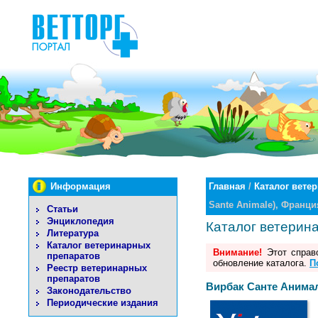
Информация
Главная
/
Каталог вете
Sante Animale), Франци
Статьи
Энциклопедия
Каталог ветерин
Литература
Каталог ветеринарных
Внимание!
Этот справо
препаратов
обновление каталога.
П
Реестр ветеринарных
препаратов
Вирбак Санте Анималь
Законодательство
Периодические издания