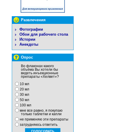
Развлечения
Фотографии
Обои для рабочего стола
Истории
Анекдоты
Опрос
Во флаконах какого
объёма Вы хотели бы
видеть инъекционные
препараты «Хелвет»?
10 мл
20 мл
30 мл
50 мл
100 мл
мне все равно, я покупаю
только таблетки и капли
не применяю эти препараты
затрудняюсь ответить