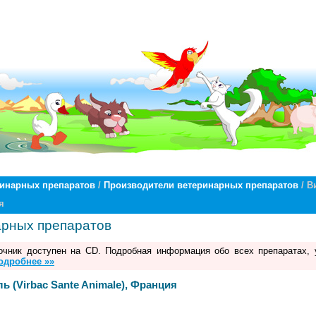
ринарных препаратов
/
Производители ветеринарных препаратов
/ В
я
арных препаратов
чник доступен на CD. Подробная информация обо всех препаратах, 
одробнее »»
 (Virbac Sante Animale), Франция