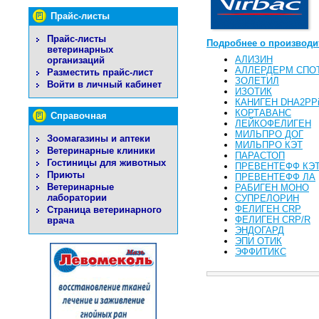
Прайс-листы
Прайс-листы
Подробнее о производи
ветеринарных
АЛИЗИН
организаций
АЛЛЕРДЕРМ СПО
Разместить прайс-лист
ЗОЛЕТИЛ
Войти в личный кабинет
ИЗОТИК
КАНИГЕН DHA2PPi
КОРТАВАНС
Справочная
ЛЕЙКОФЕЛИГЕН
МИЛЬПРО ДОГ
Зоомагазины и аптеки
МИЛЬПРО КЭТ
Ветеринарные клиники
ПАРАСТОП
Гостиницы для животных
ПРЕВЕНТЕФФ КЭ
Приюты
ПРЕВЕНТЕФФ ЛА
Ветеринарные
РАБИГЕН МОНО
лаборатории
СУПРЕЛОРИН
ФЕЛИГЕН CRP
Страница ветеринарного
ФЕЛИГЕН CRP/R
врача
ЭНДОГАРД
ЭПИ ОТИК
ЭФФИТИКС