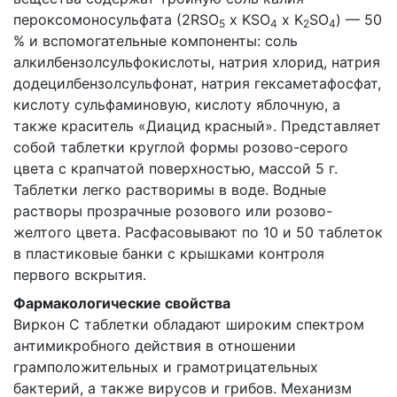
пероксомоносульфата (2RSO
x KSO
x K
SO
) — 50
5
4
2
4
% и вспомогательные компоненты: соль
алкилбензолсульфокислоты, натрия хлорид, натрия
додецилбензолсульфонат, натрия гексаметафосфат,
кислоту сульфаминовую, кислоту яблочную, а
также краситель «Диацид красный». Представляет
собой таблетки круглой формы розово-серого
цвета с крапчатой поверхностью, массой 5 г.
Таблетки легко растворимы в воде. Водные
растворы прозрачные розового или розово-
желтого цвета. Расфасовывают по 10 и 50 таблеток
в пластиковые банки с крышками контроля
первого вскрытия.
Фармакологические свойства
Виркон С таблетки обладают широким спектром
антимикробного действия в отношении
грамположительных и грамотрицательных
бактерий, а также вирусов и грибов. Механизм