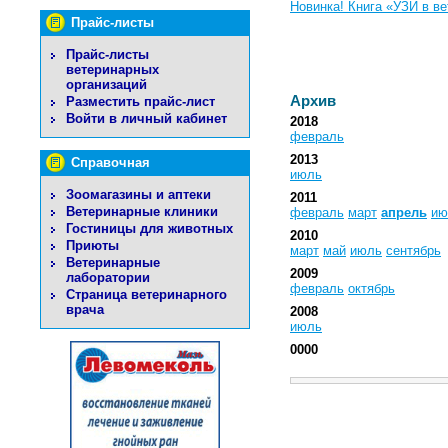
Новинка! Книга «УЗИ в в
Прайс-листы
Прайс-листы
ветеринарных
организаций
Архив
Разместить прайс-лист
Войти в личный кабинет
2018
февраль
2013
Справочная
июль
Зоомагазины и аптеки
2011
Ветеринарные клиники
февраль
март
апрель
ию
Гостиницы для животных
2010
Приюты
март
май
июль
сентябрь
Ветеринарные
2009
лаборатории
февраль
октябрь
Страница ветеринарного
врача
2008
июль
0000