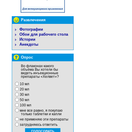
Развлечения
Фотографии
Обои для рабочего стола
Истории
Анекдоты
Опрос
Во флаконах какого
объёма Вы хотели бы
видеть инъекционные
препараты «Хелвет»?
10 мл
20 мл
30 мл
50 мл
100 мл
мне все равно, я покупаю
только таблетки и капли
не применяю эти препараты
затрудняюсь ответить