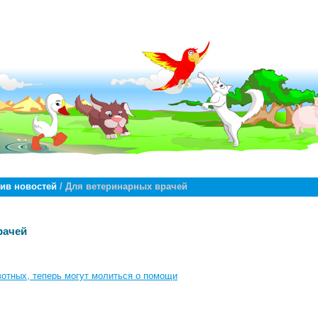
ив новостей
/ Для ветеринарных врачей
рачей
вотных, теперь могут молиться о помощи