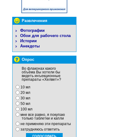
Развлечения
Фотографии
Обои для рабочего стола
Истории
Анекдоты
Опрос
Во флаконах какого
объёма Вы хотели бы
видеть инъекционные
препараты «Хелвет»?
10 мл
20 мл
30 мл
50 мл
100 мл
мне все равно, я покупаю
только таблетки и капли
не применяю эти препараты
затрудняюсь ответить