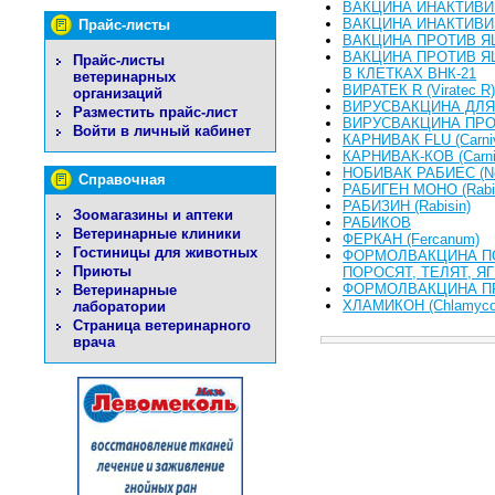
ВАКЦИНА ИНАКТИВИ
ВАКЦИНА ИНАКТИВИ
Прайс-листы
ВАКЦИНА ПРОТИВ Я
ВАКЦИНА ПРОТИВ Я
Прайс-листы
В КЛЕТКАХ ВНК-21
ветеринарных
ВИРАТЕК R (Viratec R)
организаций
ВИРУСВАКЦИНА ДЛЯ
Разместить прайс-лист
ВИРУСВАКЦИНА ПРО
Войти в личный кабинет
КАРНИВАК FLU (Carniv
КАРНИВАК-КОВ (Carni
НОБИВАК РАБИЕС (Nob
Справочная
РАБИГЕН МОНО (Rabi
РАБИЗИН (Rabisin)
Зоомагазины и аптеки
РАБИКОВ
Ветеринарные клиники
ФЕРКАН (Ferсanum)
Гостиницы для животных
ФОРМОЛВАКЦИНА П
Приюты
ПОРОСЯТ, ТЕЛЯТ, Я
ФОРМОЛВАКЦИНА П
Ветеринарные
ХЛАМИКОН (Chlamyco
лаборатории
Страница ветеринарного
врача