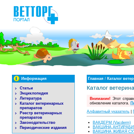
Информация
Главная
/
Каталог вете
Каталог ветерин
Статьи
Энциклопедия
Литература
Внимание!
Этот справо
обновление каталога.
П
Каталог ветеринарных
препаратов
Алфавитный указатель
|
Реестр ветеринарных
препаратов
Законодательство
ВАКДЕРМ (Vacderm)
ВАКЦИНА АНТИРАБИ
Периодические издания
ВАКЦИНА ЖИВАЯ СУ