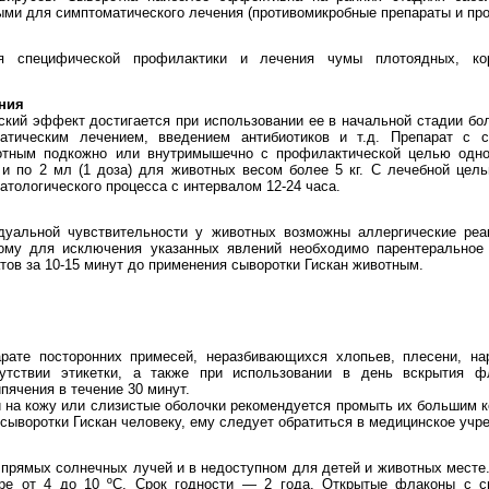
ми для симптоматического лечения (противомикробные препараты и про
я специфической профилактики и лечения чумы плотоядных, кор
ния
кий эффект достигается при использовании ее в начальной стадии бо
атическим лечением, введением антибиотиков и т.д. Препарат с 
вотным подкожно или внутримышечно с профилактической целью одно
и по 2 мл (1 доза) для животных весом более 5 кг. С лечебной цель
атологического процесса с интервалом 12-24 часа.
уальной чувствительности у животных возможны аллергические реа
тому для исключения указанных явлений необходимо парентеральное
тов за 10-15 минут до применения сыворотки Гискан животным.
рате посторонних примесей, неразбивающихся хлопьев, плесени, н
сутствии этикетки, а также при использовании в день вскрытия 
пячения в течение 30 минут.
 на кожу или слизистые оболочки рекомендуется промыть их большим 
сыворотки Гискан человеку, ему следует обратиться в медицинское учр
прямых солнечных лучей и в недоступном для детей и животных месте
ре от 4 до 10 ºС. Срок годности — 2 года. Открытые флаконы с с