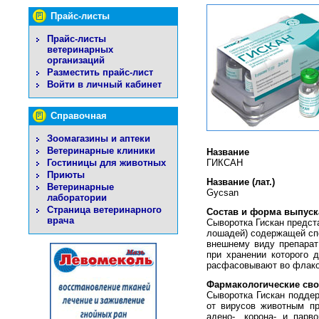
Прайс-листы
Прайс-листы
ветеринарных
организаций
Разместить прайс-лист
Войти в личный кабинет
Справочная
Зоомагазины и аптеки
Ветеринарные клиники
Название
Гостиницы для животных
ГИКСАН
Приюты
Название (лат.)
Ветеринарные
Gycsan
лаборатории
Страница ветеринарного
Состав и форма выпуск
врача
Сыворотка Гискан предста
лошадей) содержащей спе
внешнему виду препарат
при хранении которого 
расфасовывают во флакона
Фармакологические сво
Сыворотка Гискан поддер
от вирусов животным пр
адено-, корона- и пар