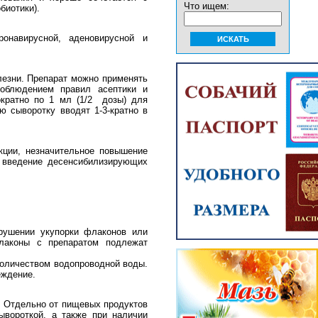
Что ищем:
биотики).
онавирусной, аденовирусной и
лезни. Препарат можно применять
соблюдением правил асептики и
кратно по 1 мл (1/2 дозы) для
ю сыворотку вводят 1-3-кратно в
кции, незначительное повышение
 введение десенсибилизирующих
арушении укупорки флаконов или
флаконы с препаратом подлежат
количеством водопроводной воды.
еждение.
. Отдельно от пищевых продуктов
ывороткой, а также при наличии