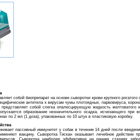
а
вляет собой биопрепарат на основе сыворотки крови крупного рогатого с
цифические антитела к вирусам чумы плотоядных, парвовируса, корона
 представляет собой слегка опалесцирующую жидкость желтоватого ил
допускается образование незначительного осадка, исчезающего при в
х по 2 мл (1 доза), упакованных по 10 штук в пластиковую коробку.
йства
живает пассивный иммунитет у собак в течение 14 дней после введен
именяют вакцину. Сыворотка Гискан оказывает лечебное действие п
вовирусов. Сыворотка наиболее эффективна на ранних стадиях забо