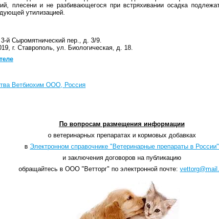
ий, плесени и не разбивающегося при встряхивании осадка подлежа
едующей утилизацией.
 3-й Сыромятнический пер., д. 3/9.
19, г. Ставрополь, ул. Биологическая, д. 18.
теле
ства Ветбиохим ООО, Россия
По вопросам размещения информации
о ветеринарных препаратах и кормовых добавках
в
Электронном справочнике "Ветеринарные препараты в России"
и заключения договоров на публикацию
обращайтесь в ООО "Ветторг" по электронной почте:
vettorg@mail.