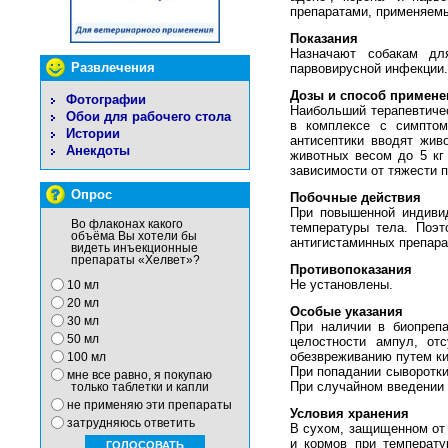
препаратами, применяемы
Показания
Назначают собакам дл
Развлечения
парвовирусной инфекции.
Дозы и способ примене
Фотографии
Наибольший терапевтичес
Обои для рабочего стола
в комплексе с симптом
Истории
антисептики вводят жи
Анекдоты
животных весом до 5 кг 
зависимости от тяжести п
Опрос
Побочные действия
При повышенной индивид
Во флаконах какого
температуры тела. Поэ
объёма Вы хотели бы
антигистаминных препара
видеть инъекционные
препараты «Хелвет»?
Противопоказания
Не установлены.
10 мл
20 мл
Особые указания
30 мл
При наличии в биопрепа
50 мл
целостности ампул, от
обезвреживанию путем ки
100 мл
При попадании сыворотки
мне все равно, я покупаю
При случайном введении 
только таблетки и капли
не применяю эти препараты
Условия хранения
затрудняюсь ответить
В сухом, защищенном от 
и кормов при температу