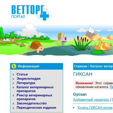
Информация
Главная
/
Каталог вете
ГИКСАН
Статьи
Энциклопедия
Литература
Внимание!
Этот справо
обновление каталога.
П
Каталог ветеринарных
препаратов
Gycsan
Реестр ветеринарных
препаратов
Алфавитный указатель
|
Законодательство
Купить ГИКСАН оптом
Периодические издания