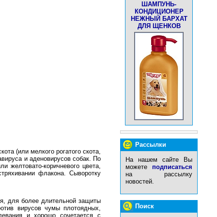
ШАМПУНЬ-
КОНДИЦИОНЕР
НЕЖНЫЙ БАРХАТ
ДЛЯ ЩЕНКОВ
Рассылки
кота (или мелкого рогатого скота,
вируса и аденовирусов собак. По
На нашем сайте Вы
и желтовато-коричневого цвета,
можете
подписаться
стряхивании флакона. Сыворотку
на рассылку
новостей.
ия, для более длительной защиты
Поиск
ротив вирусов чумы плотоядных,
левания и хорошо сочетается с