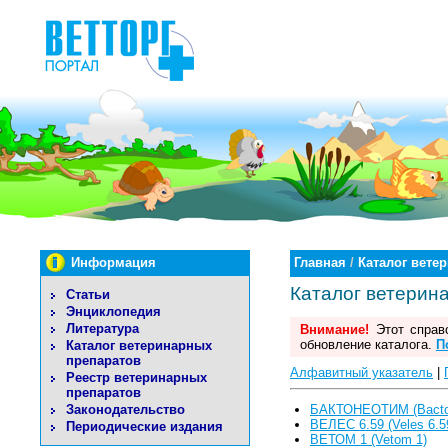
Информация
Главная
/
Каталог вете
Каталог ветерин
Статьи
Энциклопедия
Литература
Внимание!
Этот справо
обновление каталога.
П
Каталог ветеринарных
препаратов
Алфавитный указатель
|
Реестр ветеринарных
препаратов
Законодательство
БАКТОНЕОТИМ (Bacto
ВЕЛЕС 6.59 (Veles 6.5
Периодические издания
ВЕТОМ 1 (Vetom 1)