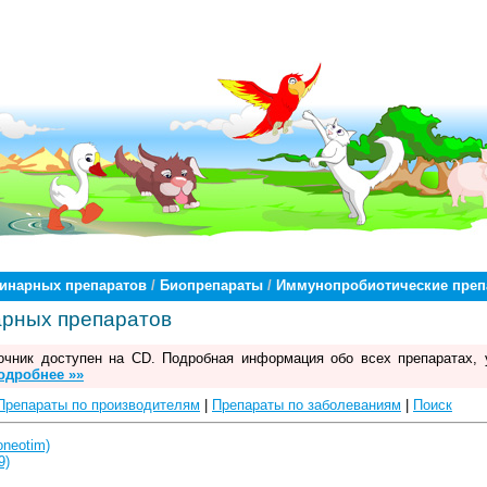
ринарных препаратов
/
Биопрепараты
/
Иммунопробиотические преп
арных препаратов
чник доступен на CD. Подробная информация обо всех препаратах, 
одробнее »»
Препараты по производителям
|
Препараты по заболеваниям
|
Поиск
neotim)
9)