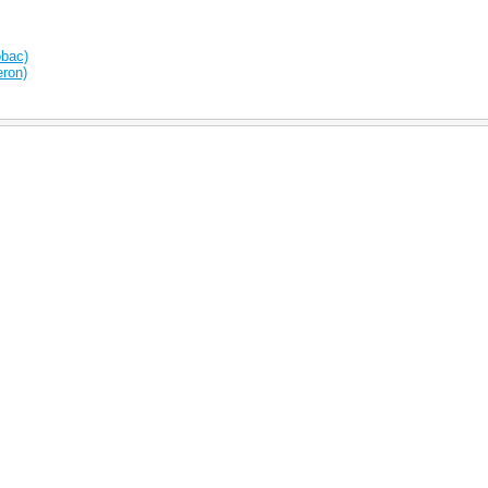
bac)
ron)