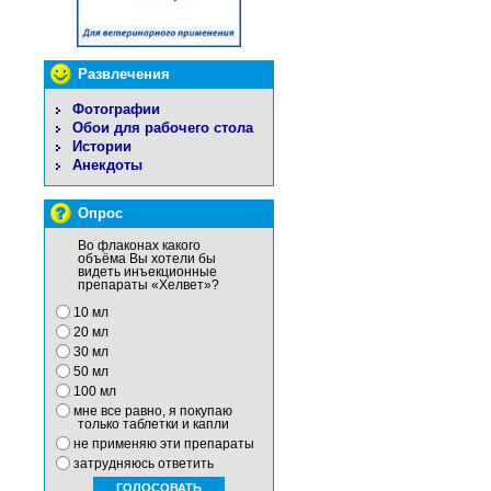
Развлечения
Фотографии
Обои для рабочего стола
Истории
Анекдоты
Опрос
Во флаконах какого
объёма Вы хотели бы
видеть инъекционные
препараты «Хелвет»?
10 мл
20 мл
30 мл
50 мл
100 мл
мне все равно, я покупаю
только таблетки и капли
не применяю эти препараты
затрудняюсь ответить