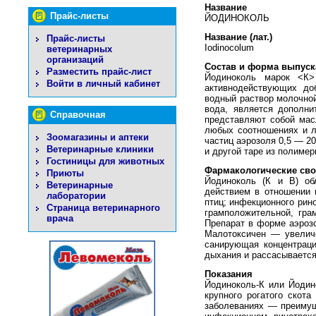
Название
Прайс-листы
ЙОДИНОКОЛЬ
Название (лат.)
Прайс-листы
Iodinocolum
ветеринарных
организаций
Состав и форма выпуск
Разместить прайс-лист
Йодиноколь марок <К>
Войти в личный кабинет
активнодействующих доб
водный раствор молочной
вода, является дополн
Справочная
представляют собой мас
любых соотношениях и л
Зоомагазины и аптеки
частиц аэрозоля 0,5 — 2
Ветеринарные клиники
и другой таре из полиме
Гостиницы для животных
Фармакологические сво
Приюты
Йодиноколь (К и В) об
Ветеринарные
действием в отношении в
лаборатории
птиц; инфекционного рин
Страница ветеринарного
грамположительной, гра
врача
Препарат в форме аэрозо
Малотоксичен — увеличе
санирующая концентраци
дыхания и рассасывается
Показания
Йодиноколь-К или Йодин
крупного рогатого скот
заболеваниях — преимущ