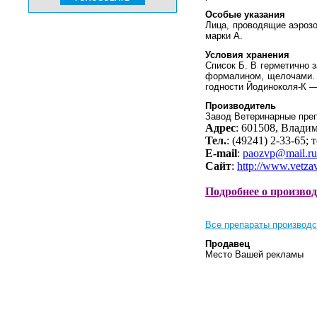
Особые указания
Лица, проводящие аэрозо
марки А.
Условия хранения
Список Б. В герметично 
формалином, щелочами. Й
годности Йодиноколя-К —
Производитель
Завод Ветеринарные пре
Адрес
: 601508, Владим
Тел.
: (49241) 2-33-65; 
E-mail
:
paozvp@mail.ru
Сайт
:
http://www.vetza
Подробнее о произво
Все препараты производс
Продавец
Место Вашей рекламы