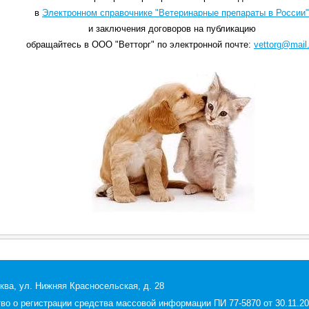
в
Электронном справочнике "Ветеринарные препараты в России"
и заключения договоров на публикацию
обращайтесь в ООО "Ветторг" по электронной почте:
vettorg@mail.
ква, ул. Нижняя Красносельская, д. 28
 о регистрации средства массовой информации ПИ 77-5870 от 30.11.200