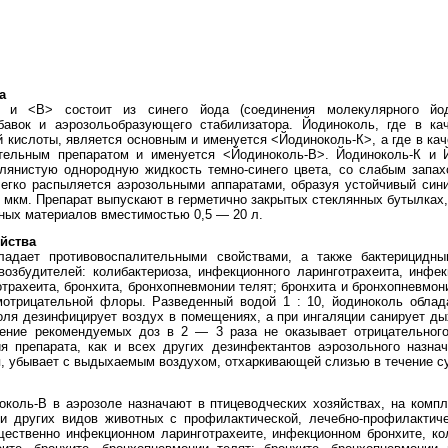
а
 и <В> состоит из синего йода (соединения молекулярного йо
авок и аэрозольобразующего стабилизатора. Йодиноколь, где в ка
 кислоты, является основным и именуется <Йодиноколь-К>, а где в кач
ительным препаратом и именуется <Йодиноколь-В>. Йодиноколь-К и 
лянистую однородную жидкость темно-синего цвета, со слабым запах
егко распыляется аэрозольными аппаратами, образуя устойчивый син
0 мкм. Препарат выпускают в герметично закрытых стеклянных бутылках
рных материалов вместимостью 0,5 — 20 л.
йства
ладает противовоспалительными свойствами, а также бактерицидн
озбудителей: колибактериоза, инфекционного ларинготрахеита, инфек
отрахеита, бронхита, бронхопневмонии телят; бронхита и бронхопневмо
мотрицательной флоры. Разведенный водой 1 : 10, йодиноколь облад
ля дезинфицирует воздух в помещениях, а при ингаляции санирует ды
ние рекомендуемых доз в 2 — 3 раза не оказывает отрицательного
я препарата, как и всех других дезинфектантов аэрозольного назнач
, убывает с выдыхаемым воздухом, отхаркивающей слизью в течение су
околь-В в аэрозоле назначают в птицеводческих хозяйствах, на комп
а и других видов животных с профилактической, лечебно-профилактич
ественно инфекционном ларинготрахеите, инфекционном бронхите, кол