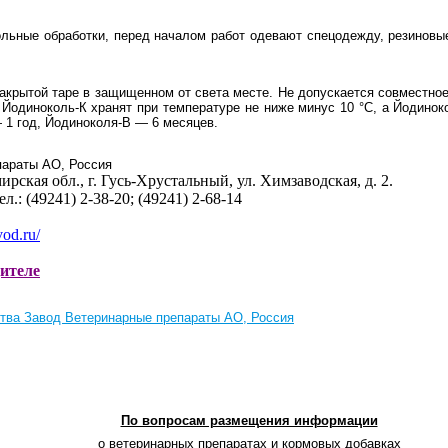
льные обработки, перед началом работ одевают спецодежду, резиновые 
закрытой таре в защищенном от света месте. Не допускается совместно
одиноколь-К хранят при температуре не ниже минус 10 °С, а Йодинок
 1 год, Йодиноколя-В — 6 месяцев.
параты АО, Россия
ирская обл., г. Гусь-Хрустальный, ул. Химзаводская, д. 2.
тел.: (49241) 2-38-20; (49241) 2-68-14
vod.ru/
дителе
тва Завод Ветеринарные препараты АО, Россия
По вопросам размещения информации
о ветеринарных препаратах и кормовых добавках