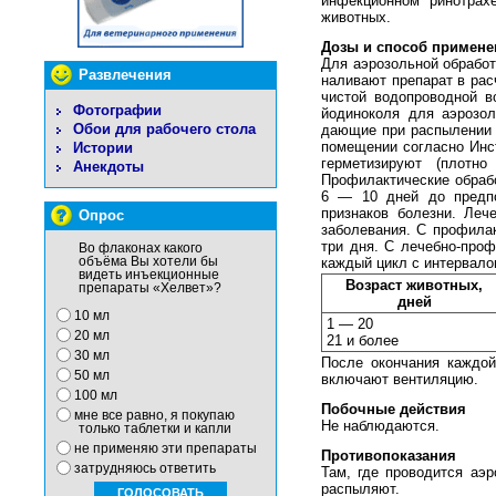
инфекционном ринотрахе
животных.
Дозы и способ примене
Для аэрозольной обработ
Развлечения
наливают препарат в ра
чистой водопроводной в
Фотографии
йодиноколя для аэрозол
Обои для рабочего стола
дающие при распылении 
помещении согласно Инс
Истории
герметизируют (плотн
Анекдоты
Профилактические обрабо
6 — 10 дней до предпо
признаков болезни. Леч
Опрос
заболевания. С профила
три дня. С лечебно-про
Во флаконах какого
объёма Вы хотели бы
каждый цикл с интервало
видеть инъекционные
Возраст животных,
препараты «Хелвет»?
дней
10 мл
1 — 20
20 мл
21 и более
30 мл
После окончания каждой
50 мл
включают вентиляцию.
100 мл
Побочные действия
мне все равно, я покупаю
Не наблюдаются.
только таблетки и капли
не применяю эти препараты
Противопоказания
затрудняюсь ответить
Там, где проводится аэр
распыляют.