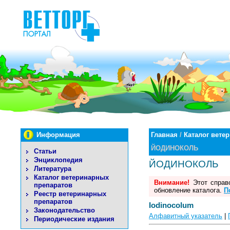
Информация
Главная
/
Каталог вете
ЙОДИНОКОЛЬ
Статьи
Энциклопедия
ЙОДИНОКОЛЬ
Литература
Каталог ветеринарных
Внимание!
Этот справо
препаратов
обновление каталога.
П
Реестр ветеринарных
препаратов
Iodinocolum
Законодательство
Алфавитный указатель
|
Периодические издания