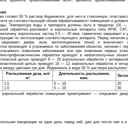
ите, бронхите, бронхопневмонии телят; бронхите, бронхопневмони
ния
ки готовят 50 % раствор йодиноколя, для чего в стеклянную, пластма
счете на соответствующий объем обрабатываемого помещения и добавл
оды. Температура воды и препарата должны быть в пределах (16 — 
ьной обработки разливают в аэрозольные аппараты типа АРЖ, САГ-
величину аэрозольных частиц 0,5 — 20 мкм, герметично закрывают и 
трукции по эксплуатации соответствующего аппарата. Перед началом 
о закрывают двери, окна, вентиляционные люки) и выключают п
тки производят в угрожаемых по заболеваниям объектах, начиная с пе
лагаемого появления заболевания или при появлении первых клинич
ебно-профилактические обработки проводят в неблагополучных объек
ктической целью проводят 8 — 20 аэрозольных обработок с интервало
филактической целью проводят 10 — 12 аэрозольных обработок в четы
м между циклами три дня. Йодиноколь в виде 50 % раствора распыляю
Распыляемая доза, мл/
Длительность распыления,
Экспо
м³
мин.
1,5
5 — 10
20
1,0
5 — 10
30
 аэрозольной обработки помещение проветривают — открывают двер
озольная вакцинация за один день перед ней, два дня после нее и в