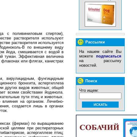
да с поливиниловым спиртом),
честве растворителя используют
Рассылки
естве растворителя используется
Йодиноколь-В по внешнему виду
На нашем сайте Вы
ом йода, смешивается с водой в
можете
подписаться
ий туман. Эффективная величина
на рассылку
, флаконах или флягах, канистрах
новостей.
ым, вирулицидным, фунгицидным
Поиск
ционного бронхита, аспергиллеза
нии других видов животных; общей
Что ищем:
ает всеми свойствами йодинола.
хательные пути птиц и животных.
 влияния на организм. Лечебно-
ения, создается лишь в органах
ток.
лексах (фермах) по выращиванию
еской целями при респираторных
ибактериозе, аспергиллезе птиц;