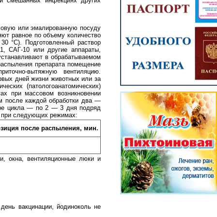
и и смешанных инфекциях других
ссовую или эмалированную посуду
яют равное по объему количество
30 °С). Подготовленный раствор
1, САГ-10 или другие аппараты,
устанавливают в обрабатываемом
распыления препарата помещение
риточно-вытяжную вентиляцию.
рвых дней жизни животных или за
еских (патологоанатомических)
тах при массовом возникновении
м после каждой обработки два —
ре цикла — по 2 — 3 дня подряд
т при следующих режимах:
зиция после распыления, мин.
и, окна, вентиляционные люки и
 день вакцинации, йодиноколь не