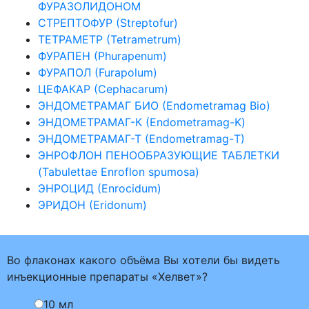
ФУРАЗОЛИДОНОМ
СТРЕПТОФУР (Streptofur)
ТЕТРАМЕТР (Tetrametrum)
ФУРАПЕН (Phurapenum)
ФУРАПОЛ (Furapolum)
ЦЕФАКАР (Cephacarum)
ЭНДОМЕТРАМАГ БИО (Endometramag Bio)
ЭНДОМЕТРАМАГ-К (Endometramag-K)
ЭНДОМЕТРАМАГ-Т (Endometramag-Т)
ЭНРОФЛОН ПЕНООБРАЗУЮЩИЕ ТАБЛЕТКИ
(Tabulettae Enroflon spumosa)
ЭНРОЦИД (Enrocidum)
ЭРИДОН (Eridonum)
Во флаконах какого объёма Вы хотели бы видеть
инъекционные препараты «Хелвет»?
10 мл